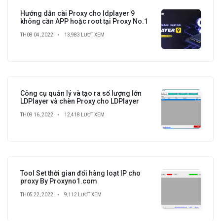
Hướng dẫn cài Proxy cho ldplayer 9
không cần APP hoặc root tại Proxy No.1
TH08 04, 2022
13,983 LƯỢT XEM
Công cụ quản lý và tạo ra số lượng lớn
LDPlayer và chèn Proxy cho LDPlayer
TH09 16, 2022
12,418 LƯỢT XEM
Tool Set thời gian đổi hàng loạt IP cho
proxy By Proxyno1.com
TH05 22, 2022
9,112 LƯỢT XEM