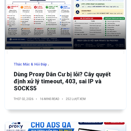
Thắc Mắc & Hỏi Đáp
Dùng Proxy Dân Cư bị lỗi? Cây quyết
định xử lý timeout, 403, sai IP và
SOCKS5
TH07 02, 2026
16 MINS READ
252 LƯỢT XEM