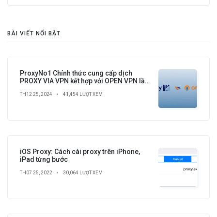
BÀI VIẾT NỔI BẬT
ProxyNo1 Chính thức cung cấp dịch
PROXY VIA VPN kết hợp với OPEN VPN lần
đầu tiên có tại Việt Nam
TH12 25, 2024
41,454 LƯỢT XEM
iOS Proxy: Cách cài proxy trên iPhone,
iPad từng bước
TH07 25, 2022
30,064 LƯỢT XEM