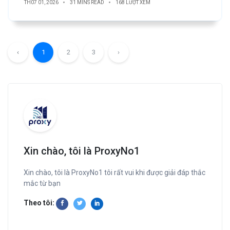
TH07 01, 2026
31 MINS READ
168 LƯỢT XEM
‹
1
2
3
›
Xin chào, tôi là ProxyNo1
Xin chào, tôi là ProxyNo1 tôi rất vui khi được giải đáp thắc
mắc từ bạn
Theo tôi: