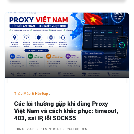
Thắc Mắc & Hỏi Đáp
Các lỗi thường gặp khi dùng Proxy
Việt Nam và cách khắc phục: timeout,
403, sai IP, lỗi SOCKS5
TH07 01, 2026
31 MINS READ
264 LƯỢT XEM